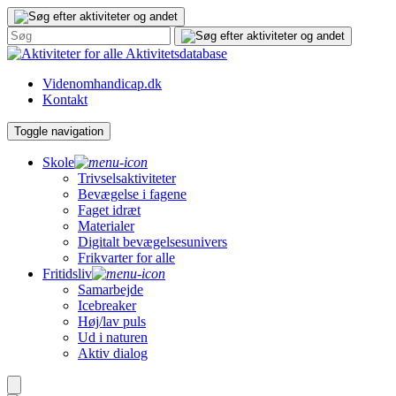
Gå
til
indhold
Aktivitetsdatabase
Videnomhandicap.dk
Kontakt
Toggle navigation
Skole
Trivselsaktiviteter
Bevægelse i fagene
Faget idræt
Materialer
Digitalt bevægelsesunivers
Frikvarter for alle
Fritidsliv
Samarbejde
Icebreaker
Høj/lav puls
Ud i naturen
Aktiv dialog