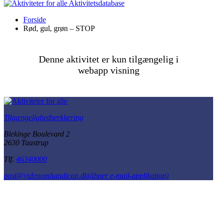
Aktivitetsdatabase
Forside
Rød, gul, grøn – STOP
Denne aktivitet er kun tilgængelig i
webapp visning
Tilgængelighedserklæring
Blekinge Boulevard 2
2630 Taastrup
Tlf.
46340000
post@videnomhandicap.dk
(åbner e-mail-applikation)