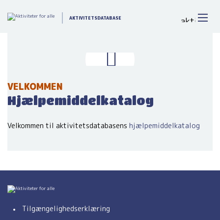
Gå
til
AKTIVITETSDATABASE
indhold
VELKOMMEN
Hjælpemiddelkatalog
Velkommen til aktivitetsdatabasens
hjælpemiddelkatalog
Tilgængelighedserklæring