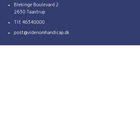
Blekinge Boulevard 2
2630 Taastrup
Tlf.
46340000
(åbner e-mail-applikation)
post@videnomhandicap.dk