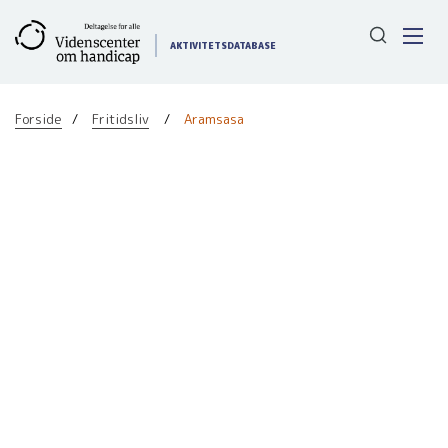
Gå
til
AKTIVITETSDATABASE
indhold
Forside
Fritidsliv
Aramsasa