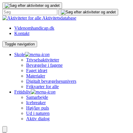
Gå
til
indhold
Aktivitetsdatabase
Videnomhandicap.dk
Kontakt
Toggle navigation
Skole
Trivselsaktiviteter
Bevægelse i fagene
Faget idræt
Materialer
Digitalt bevægelsesunivers
Frikvarter for alle
Fritidsliv
Samarbejde
Icebreaker
Høj/lav puls
Ud i naturen
Aktiv dialog