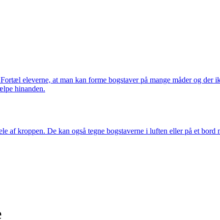
. Fortæl eleverne, at man kan forme bogstaver på mange måder og der ikk
jælpe hinanden.
e af kroppen. De kan også tegne bogstaverne i luften eller på et bord 
e