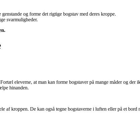
ige genstande og forme det rigtige bogstav med deres kroppe.
ige svarmuligheder.
ten.
e
. Fortæl eleverne, at man kan forme bogstaver på mange måder og der ikk
jælpe hinanden.
e af kroppen. De kan også tegne bogstaverne i luften eller på et bord 