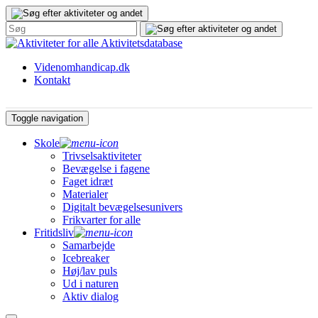
Gå
til
indhold
Aktivitetsdatabase
Videnomhandicap.dk
Kontakt
Toggle navigation
Skole
Trivselsaktiviteter
Bevægelse i fagene
Faget idræt
Materialer
Digitalt bevægelsesunivers
Frikvarter for alle
Fritidsliv
Samarbejde
Icebreaker
Høj/lav puls
Ud i naturen
Aktiv dialog