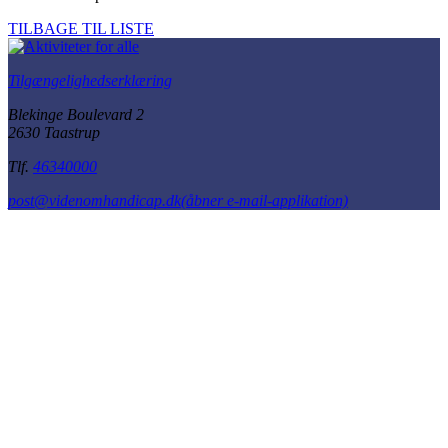
TILBAGE TIL LISTE
Tilgængelighedserklæring
Blekinge Boulevard 2
2630 Taastrup
Tlf.
46340000
post@videnomhandicap.dk
(åbner e-mail-applikation)