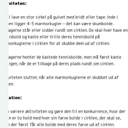
Aktiviteten:
I skal lave en stor cirkel på gulvet med kridt eller tape. Inde i
cirklen ligger 4-5 marmorkugler – det kan være skumbolde.
Deltagerne står eller sidder rundt om cirklen. De skal hver have en
tennisbold og kaste eller trille deres tennisbold på
marmorkuglerne i cirklen for at skubbe dem ud af cirklen.
Deltagerne henter de kastede tennisbolde, men må først kaste
dem igen, når de er tilbage på deres plads rundt om cirklen.
Aktiviteten slutter, når alle marmorkuglerne er skubbet ud af
cirklen.
Variation:
I kan variere aktiviteten og gøre den til en konkurrence, hvor der
enten er to hold med hver sin farve bolde i cirklen, der skal se,
hvem der først får alle bolde med deres farve ud af cirklen.