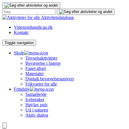
Gå
til
indhold
Aktivitetsdatabase
Videnomhandicap.dk
Kontakt
Toggle navigation
Skole
Trivselsaktiviteter
Bevægelse i fagene
Faget idræt
Materialer
Digitalt bevægelsesunivers
Frikvarter for alle
Fritidsliv
Samarbejde
Icebreaker
Høj/lav puls
Ud i naturen
Aktiv dialog