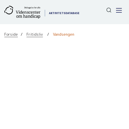
Gå
til
AKTIVITETSDATABASE
indhold
Forside
Fritidsliv
Vandsengen