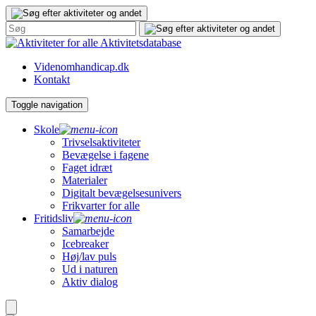
Gå
til
indhold
Aktivitetsdatabase
Videnomhandicap.dk
Kontakt
Toggle navigation
Skole
Trivselsaktiviteter
Bevægelse i fagene
Faget idræt
Materialer
Digitalt bevægelsesunivers
Frikvarter for alle
Fritidsliv
Samarbejde
Icebreaker
Høj/lav puls
Ud i naturen
Aktiv dialog