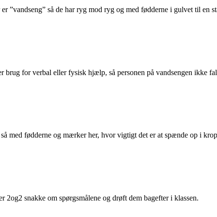
er ”vandseng” så de har ryg mod ryg og med fødderne i gulvet til en st
r brug for verbal eller fysisk hjælp, så personen på vandsengen ikke fa
å med fødderne og mærker her, hvor vigtigt det er at spænde op i kro
ever 2og2 snakke om spørgsmålene og drøft dem bagefter i klassen.