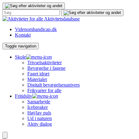
Gå
til
indhold
Aktivitetsdatabase
Videnomhandicap.dk
Kontakt
Toggle navigation
Skole
Trivselsaktiviteter
Bevægelse i fagene
Faget idræt
Materialer
Digitalt bevægelsesunivers
Frikvarter for alle
Fritidsliv
Samarbejde
Icebreaker
Høj/lav puls
Ud i naturen
Aktiv dialog