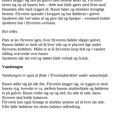
Basen lægger sig ned på gulvet med benene løftet op. Flyveren
læner sig op ad basens ben – dette kan både gøres med front mod
hinanden eller med ryggen til. Basen bøjer og strækker forsigtigt
benene. Flyveren spænder i kroppen og har fødderne i gulvet.
Spotteren står ved siden af og give råd og hjælper – eventuelt holder
spotteren fast i flyverens overarm.
Byt roller.
Prøv at lav flyveren igen, hvor flyverens fødder slipper gulvet.
Basens fødder er skråt ud til hver side og er placeret lige under
flyverens hofteben. Målet er at få flyverens krop helt op i vandret
stilling svævende over basen.
Spotteren står tæt ved og støtter både verbalt og fysisk.
Vandsengen
Vandsengen er også at finde i Trivselsaktiviteter under samarbejde
.
Basen stiller sig på alle fire. Flyveren lægger sig, så ryggen er mod
basens ryg, hovedet er ca. mellem basens skulderblade og fødderne
er på gulvet. Basen vrider sig op og ned, fra side til side, mens
flyveren skal holde balancen.
Flyveren kan også forsøge at strække armene ud til hver sin side.
Eller løfte fødderne for ekstra balance udfordring.