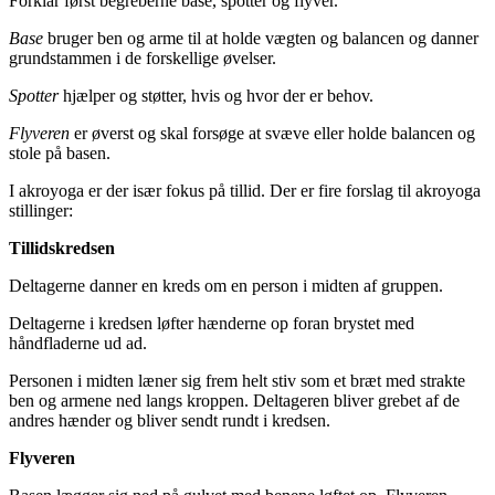
Forklar først begreberne base, spotter og flyver.
Base
bruger ben og arme til at holde vægten og balancen og danner
grundstammen i de forskellige øvelser.
Spotter
hjælper og støtter, hvis og hvor der er behov.
Flyveren
er øverst og skal forsøge at svæve eller holde balancen og
stole på basen.
I akroyoga er der især fokus på tillid. Der er fire forslag til akroyoga
stillinger:
Tillidskredsen
Deltagerne danner en kreds om en person i midten af gruppen.
Deltagerne i kredsen løfter hænderne op foran brystet med
håndfladerne ud ad.
Personen i midten læner sig frem helt stiv som et bræt med strakte
ben og armene ned langs kroppen. Deltageren bliver grebet af de
andres hænder og bliver sendt rundt i kredsen.
Flyveren