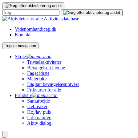
Gå
til
indhold
Aktivitetsdatabase
Videnomhandicap.dk
Kontakt
Toggle navigation
Skole
Trivselsaktiviteter
Bevægelse i fagene
Faget idræt
Materialer
Digitalt bevægelsesunivers
Frikvarter for alle
Fritidsliv
Samarbejde
Icebreaker
Høj/lav puls
Ud i naturen
Aktiv dialog