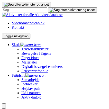
Gå
til
indhold
Aktivitetsdatabase
Videnomhandicap.dk
Kontakt
Toggle navigation
Skole
Trivselsaktiviteter
Bevægelse i fagene
Faget idræt
Materialer
Digitalt bevægelsesunivers
Frikvarter for alle
Fritidsliv
Samarbejde
Icebreaker
Høj/lav puls
Ud i naturen
Aktiv dialog