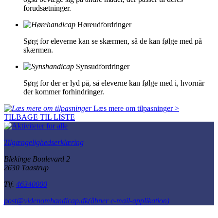
forudsætninger.
Høreudfordringer
Sørg for eleverne kan se skærmen, så de kan følge med på
skærmen.
Synsudfordringer
Sørg for der er lyd på, så eleverne kan følge med i, hvornår
der kommer forhindringer.
Læs mere om tilpasninger >
TILBAGE TIL LISTE
Tilgængelighedserklæring
Blekinge Boulevard 2
2630 Taastrup
Tlf.
46340000
post@videnomhandicap.dk
(åbner e-mail-applikation)