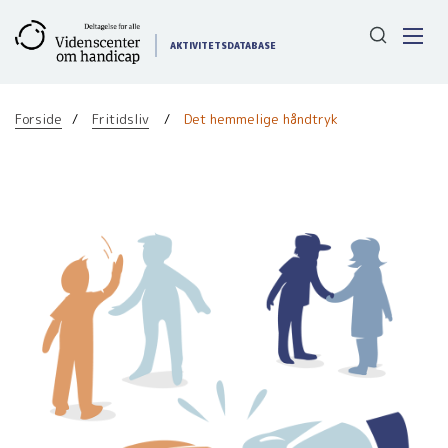
Gå
til
AKTIVITETSDATABASE
indhold
Forside
Fritidsliv
Det hemmelige håndtryk