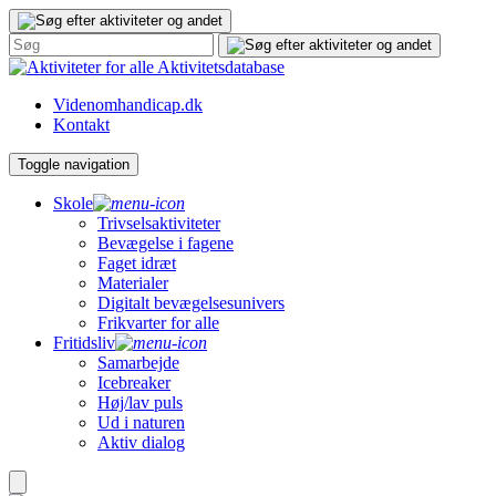
Gå
til
indhold
Aktivitetsdatabase
Videnomhandicap.dk
Kontakt
Toggle navigation
Skole
Trivselsaktiviteter
Bevægelse i fagene
Faget idræt
Materialer
Digitalt bevægelsesunivers
Frikvarter for alle
Fritidsliv
Samarbejde
Icebreaker
Høj/lav puls
Ud i naturen
Aktiv dialog