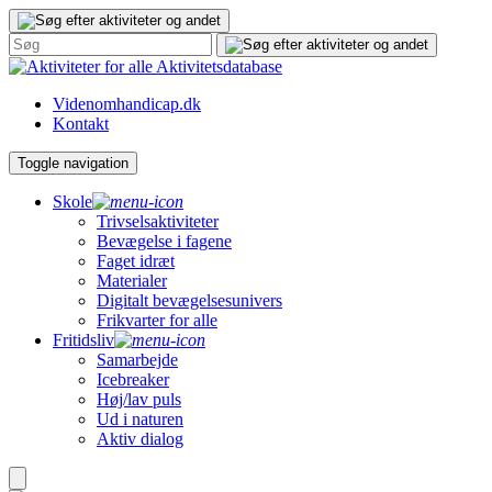
Gå
til
indhold
Aktivitetsdatabase
Videnomhandicap.dk
Kontakt
Toggle navigation
Skole
Trivselsaktiviteter
Bevægelse i fagene
Faget idræt
Materialer
Digitalt bevægelsesunivers
Frikvarter for alle
Fritidsliv
Samarbejde
Icebreaker
Høj/lav puls
Ud i naturen
Aktiv dialog