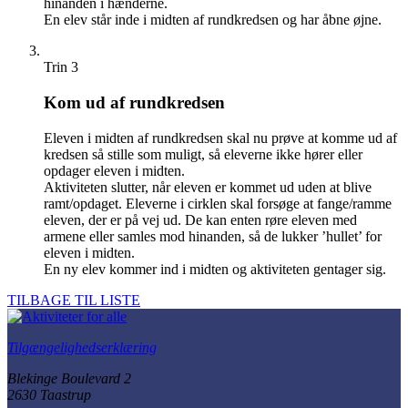
hinanden i hænderne.
En elev står inde i midten af rundkredsen og har åbne øjne.
Trin 3
Kom ud af rundkredsen
Eleven i midten af rundkredsen skal nu prøve at komme ud af
kredsen så stille som muligt, så eleverne ikke hører eller
opdager eleven i midten.
Aktiviteten slutter, når eleven er kommet ud uden at blive
ramt/opdaget. Eleverne i cirklen skal forsøge at fange/ramme
eleven, der er på vej ud. De kan enten røre eleven med
armene eller samles mod hinanden, så de lukker ’hullet’ for
eleven i midten.
En ny elev kommer ind i midten og aktiviteten gentager sig.
TILBAGE TIL LISTE
Tilgængelighedserklæring
Blekinge Boulevard 2
2630 Taastrup