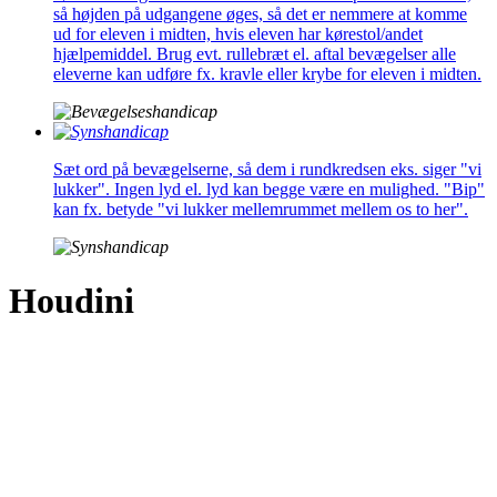
så højden på udgangene øges, så det er nemmere at komme
ud for eleven i midten, hvis eleven har kørestol/andet
hjælpemiddel. Brug evt. rullebræt el. aftal bevægelser alle
eleverne kan udføre fx. kravle eller krybe for eleven i midten.
Sæt ord på bevægelserne, så dem i rundkredsen eks. siger "vi
lukker". Ingen lyd el. lyd kan begge være en mulighed. "Bip"
kan fx. betyde "vi lukker mellemrummet mellem os to her".
Houdini