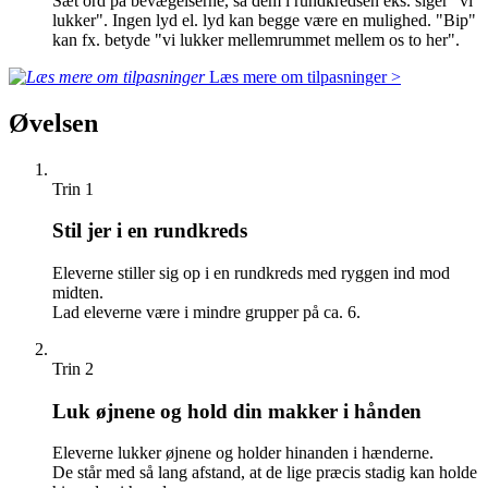
Sæt ord på bevægelserne, så dem i rundkredsen eks. siger "vi
lukker". Ingen lyd el. lyd kan begge være en mulighed. "Bip"
kan fx. betyde "vi lukker mellemrummet mellem os to her".
Læs mere om tilpasninger >
Øvelsen
Trin 1
Stil jer i en rundkreds
Eleverne stiller sig op i en rundkreds med ryggen ind mod
midten.
Lad eleverne være i mindre grupper på ca. 6.
Trin 2
Luk øjnene og hold din makker i hånden
Eleverne lukker øjnene og holder hinanden i hænderne.
De står med så lang afstand, at de lige præcis stadig kan holde