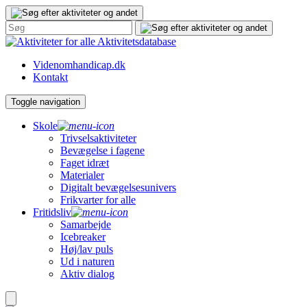
Gå
til
indhold
Aktivitetsdatabase
Videnomhandicap.dk
Kontakt
Toggle navigation
Skole
Trivselsaktiviteter
Bevægelse i fagene
Faget idræt
Materialer
Digitalt bevægelsesunivers
Frikvarter for alle
Fritidsliv
Samarbejde
Icebreaker
Høj/lav puls
Ud i naturen
Aktiv dialog