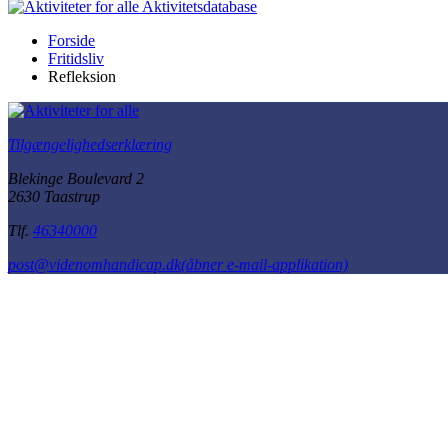
Aktivitetsdatabase
Forside
Fritidsliv
Refleksion
Tilgængelighedserklæring
Blekinge Boulevard 2
2630 Taastrup
Tlf.
46340000
post@videnomhandicap.dk
(åbner e-mail-applikation)