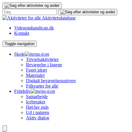
Gå
til
indhold
Aktivitetsdatabase
Videnomhandicap.dk
Kontakt
Toggle navigation
Skole
Trivselsaktiviteter
Bevægelse i fagene
Faget idræt
Materialer
Digitalt bevægelsesunivers
Frikvarter for alle
Fritidsliv
Samarbejde
Icebreaker
Høj/lav puls
Ud i naturen
Aktiv dialog