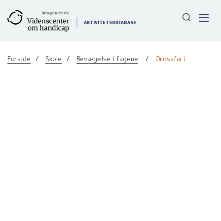
Gå
til
AKTIVITETSDATABASE
indhold
Forside
Skole
Bevægelse i fagene
Ordsafari