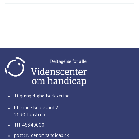
Tilgængelighedserklæring
Blekinge Boulevard 2
2630 Taastrup
Tlf.
46340000
(åbner e-mail-applikation)
post@videnomhandicap.dk