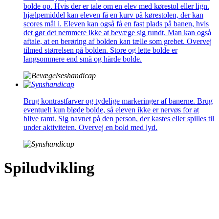
bolde op. Hvis der er tale om en elev med kørestol eller lign.
hjælpemiddel kan eleven få en kurv på kørestolen, der kan
scores mål i. Eleven kan også få en fast plads på banen, hvis
det gør det nemmere ikke at bevæge sig rundt. Man kan også
aftale, at en berøring af bolden kan tælle som grebet. Overvej
tilmed størrelsen på bolden. Store og lette bolde er
langsommere end små og hårde bolde.
Brug kontrastfarver og tydelige markeringer af banerne. Brug
eventuelt kun bløde bolde, så eleven ikke er nervøs for at
blive ramt. Sig navnet på den person, der kastes eller spilles til
under aktiviteten. Overvej en bold med lyd.
Spiludvikling