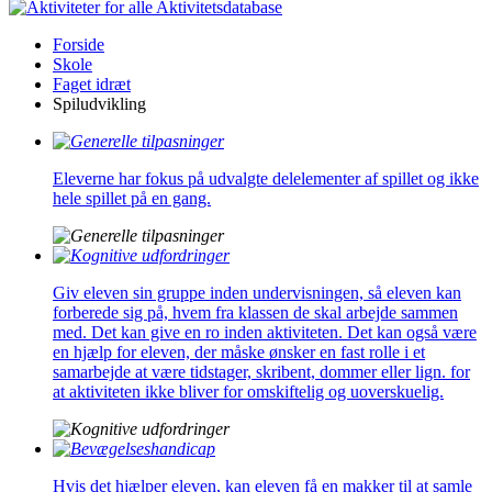
Aktivitetsdatabase
Forside
Skole
Faget idræt
Spiludvikling
Eleverne har fokus på udvalgte delelementer af spillet og ikke
hele spillet på en gang.
Giv eleven sin gruppe inden undervisningen, så eleven kan
forberede sig på, hvem fra klassen de skal arbejde sammen
med. Det kan give en ro inden aktiviteten. Det kan også være
en hjælp for eleven, der måske ønsker en fast rolle i et
samarbejde at være tidstager, skribent, dommer eller lign. for
at aktiviteten ikke bliver for omskiftelig og uoverskuelig.
Hvis det hjælper eleven, kan eleven få en makker til at samle