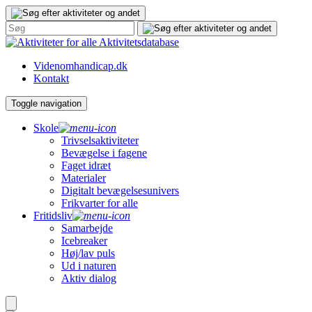
Gå
til
indhold
Aktivitetsdatabase
Videnomhandicap.dk
Kontakt
Toggle navigation
Skole
Trivselsaktiviteter
Bevægelse i fagene
Faget idræt
Materialer
Digitalt bevægelsesunivers
Frikvarter for alle
Fritidsliv
Samarbejde
Icebreaker
Høj/lav puls
Ud i naturen
Aktiv dialog