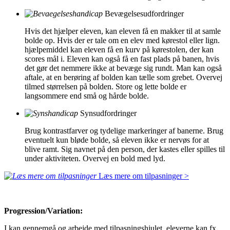
Bevægelsesudfordringer
Hvis det hjælper eleven, kan eleven få en makker til at samle
bolde op. Hvis der er tale om en elev med kørestol eller lign.
hjælpemiddel kan eleven få en kurv på kørestolen, der kan
scores mål i. Eleven kan også få en fast plads på banen, hvis
det gør det nemmere ikke at bevæge sig rundt. Man kan også
aftale, at en berøring af bolden kan tælle som grebet. Overvej
tilmed størrelsen på bolden. Store og lette bolde er
langsommere end små og hårde bolde.
Synsudfordringer
Brug kontrastfarver og tydelige markeringer af banerne. Brug
eventuelt kun bløde bolde, så eleven ikke er nervøs for at
blive ramt. Sig navnet på den person, der kastes eller spilles til
under aktiviteten. Overvej en bold med lyd.
Læs mere om tilpasninger >
Progression/Variation:
I kan gennemgå og arbejde med tilpasningshjulet, eleverne kan fx