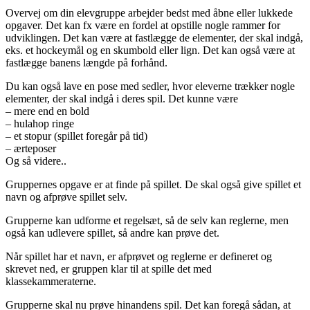
Overvej om din elevgruppe arbejder bedst med åbne eller lukkede
opgaver. Det kan fx være en fordel at opstille nogle rammer for
udviklingen. Det kan være at fastlægge de elementer, der skal indgå,
eks. et hockeymål og en skumbold eller lign. Det kan også være at
fastlægge banens længde på forhånd.
Du kan også lave en pose med sedler, hvor eleverne trækker nogle
elementer, der skal indgå i deres spil. Det kunne være
– mere end en bold
– hulahop ringe
– et stopur (spillet foregår på tid)
– ærteposer
Og så videre..
Gruppernes opgave er at finde på spillet. De skal også give spillet et
navn og afprøve spillet selv.
Grupperne kan udforme et regelsæt, så de selv kan reglerne, men
også kan udlevere spillet, så andre kan prøve det.
Når spillet har et navn, er afprøvet og reglerne er defineret og
skrevet ned, er gruppen klar til at spille det med
klassekammeraterne.
Grupperne skal nu prøve hinandens spil. Det kan foregå sådan, at