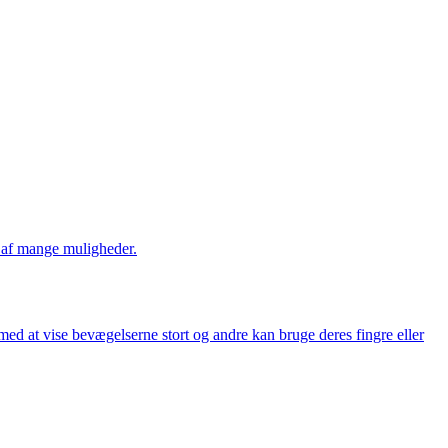
n af mange muligheder.
d at vise bevægelserne stort og andre kan bruge deres fingre eller