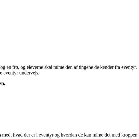
an og en frø, og eleverne skal mime den af tingene de kender fra eventyr.
ge eventyr undervejs.
ten.
en med, hvad der er i eventyr og hvordan de kan mime det med kroppen.