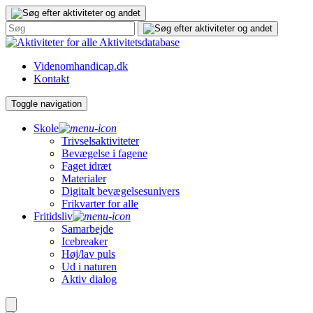
Gå
til
indhold
Aktivitetsdatabase
Videnomhandicap.dk
Kontakt
Toggle navigation
Skole
Trivselsaktiviteter
Bevægelse i fagene
Faget idræt
Materialer
Digitalt bevægelsesunivers
Frikvarter for alle
Fritidsliv
Samarbejde
Icebreaker
Høj/lav puls
Ud i naturen
Aktiv dialog