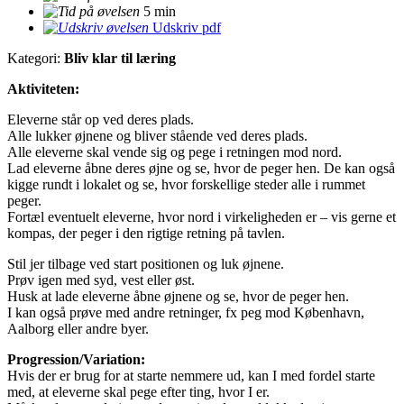
5 min
Udskriv pdf
Kategori:
Bliv klar til læring
Aktiviteten:
Eleverne står op ved deres plads.
Alle lukker øjnene og bliver stående ved deres plads.
Alle eleverne skal vende sig og pege i retningen mod nord.
Lad eleverne åbne deres øjne og se, hvor de peger hen. De kan også
kigge rundt i lokalet og se, hvor forskellige steder alle i rummet
peger.
Fortæl eventuelt eleverne, hvor nord i virkeligheden er – vis gerne et
kompas, der peger i den rigtige retning på tavlen.
Stil jer tilbage ved start positionen og luk øjnene.
Prøv igen med syd, vest eller øst.
Husk at lade eleverne åbne øjnene og se, hvor de peger hen.
I kan også prøve med andre retninger, fx peg mod København,
Aalborg eller andre byer.
Progression/Variation:
Hvis der er brug for at starte nemmere ud, kan I med fordel starte
med, at eleverne skal pege efter ting, hvor I er.