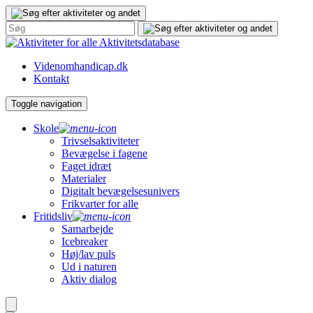
Gå
til
indhold
Aktivitetsdatabase
Videnomhandicap.dk
Kontakt
Toggle navigation
Skole
Trivselsaktiviteter
Bevægelse i fagene
Faget idræt
Materialer
Digitalt bevægelsesunivers
Frikvarter for alle
Fritidsliv
Samarbejde
Icebreaker
Høj/lav puls
Ud i naturen
Aktiv dialog