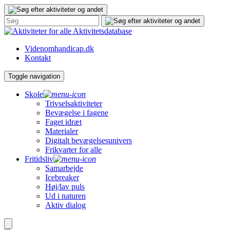
Gå
til
indhold
Aktivitetsdatabase
Videnomhandicap.dk
Kontakt
Toggle navigation
Skole
Trivselsaktiviteter
Bevægelse i fagene
Faget idræt
Materialer
Digitalt bevægelsesunivers
Frikvarter for alle
Fritidsliv
Samarbejde
Icebreaker
Høj/lav puls
Ud i naturen
Aktiv dialog