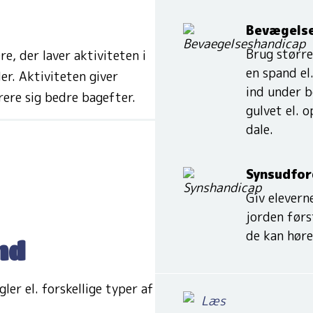
Bevægelse
Brug større
e, der laver aktiviteten i
en spand el
ler. Aktiviteten giver
ind under b
rere sig bedre bagefter.
gulvet el. o
dale.
Synsudfor
Giv elevern
jorden først
de kan høre
nd
er el. forskellige typer af