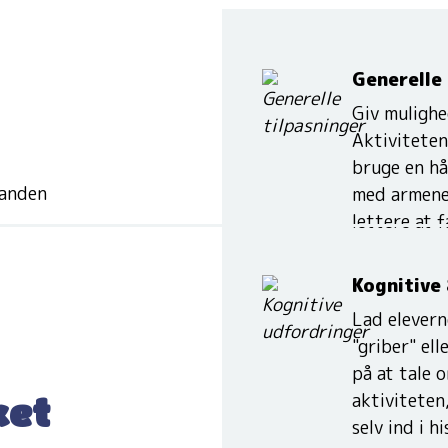
Generelle 
Giv mulighed
Aktiviteten
bruge en hå
nanden
med armene 
lettere at 
Kognitive
Lad elevern
"griber" ell
på at tale 
aktiviteten
ket
selv ind i h