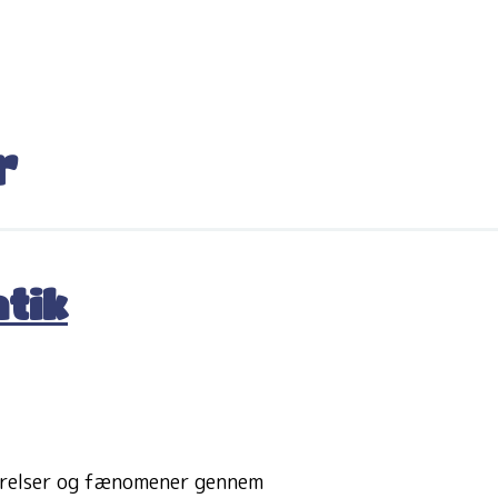
r
tik
ørrelser og fænomener gennem