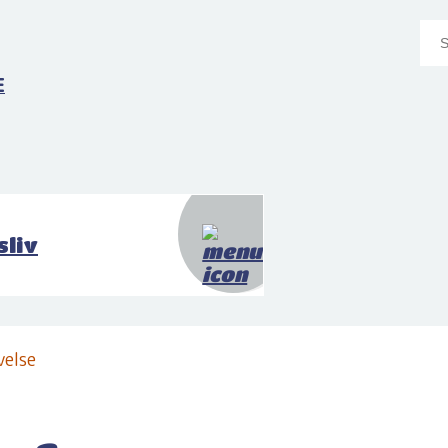
E
sliv
velse